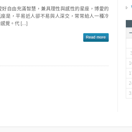
好自由充滿智慧，兼具理性與感性的星座，博愛的
瓶座是，平易近人卻不易與人深交，常常給人一種冷
感覺。代 […]
1
1
2
3