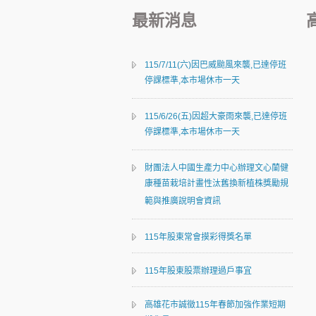
最新消息
115/7/11(六)因巴威颱風來襲,已達停班
停課標準,本市場休市一天
115/6/26(五)因超大豪雨來襲,已達停班
停課標準,本市場休市一天
財團法人中國生產力中心辦理文心蘭健
康種苗栽培計畫性汰舊換新植株獎勵規
範與推廣說明會資訊
115年股東常會摸彩得獎名單
115年股東股票辦理過戶事宜
高雄花市誠徵115年春節加強作業短期