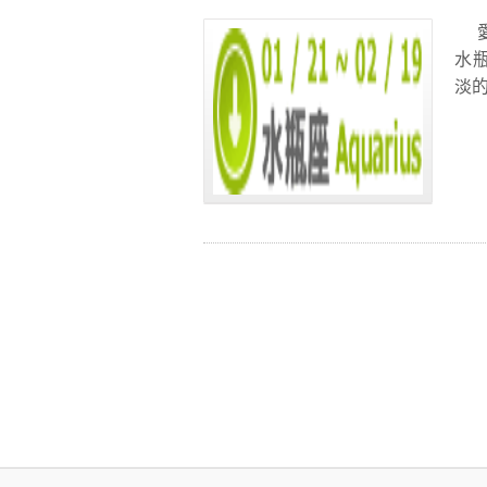
愛
水
淡的