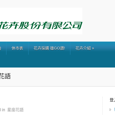
詢
休市表
花卉採購 雄GO讚!
花卉介紹
»
星座花語
登
 in
星座花語