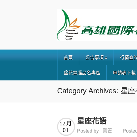
首頁
公告事項
»
行情查
盆花電腦品名專區
申請表下載
Category Archives: 
星座花語
12 月
01
Posted by
業管
Posted