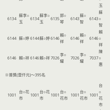
玉
蘇
蘇李○
蘇李○
郭○
蘇○
6134
6134
6135
6143
6143
○
玉
玉
琴
智
智
賴
賴○
賴○
6144
蘇○婷
6144
蘇○婷
6146
6146
6146
○
祥
祥
祥
陳
李○
李○
6146
賴○祥
6146
賴○祥
7026
7026
7037
○
耀
耀
惠
※普獎(壹仟元)～395名
台
台○花
台○花
台○
台○
○
1001
1001
1001
1001
1001
市
市
花市
花市
花
市