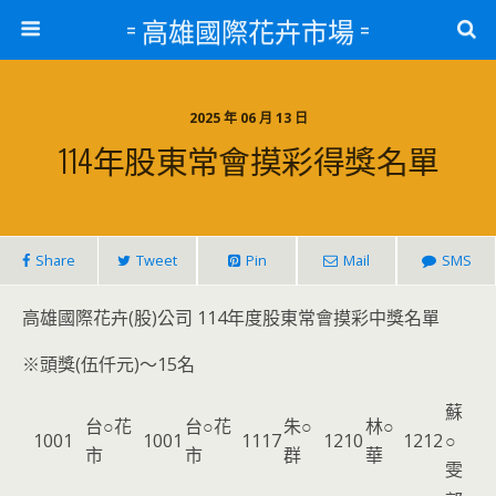
= 高雄國際花卉市場 =
2025 年 06 月 13 日
114年股東常會摸彩得獎名單
Share
Tweet
Pin
Mail
SMS
高雄國際花卉(股)公司 114年度股東常會摸彩中獎名單
※頭獎(伍仟元)～15名
蘇
台○花
台○花
朱○
林○
1001
1001
1117
1210
1212
○
市
市
群
華
雯