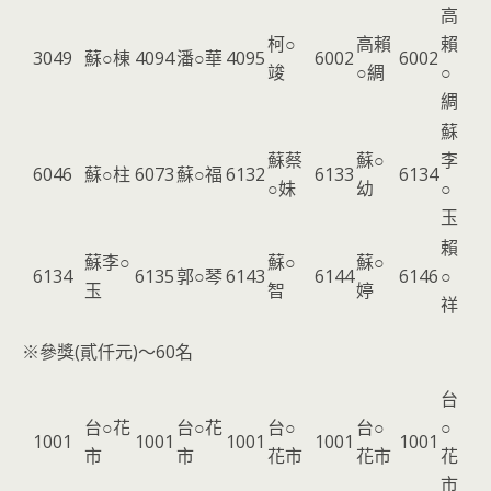
高
柯○
高賴
賴
3049
蘇○棟
4094
潘○華
4095
6002
6002
竣
○綢
○
綢
蘇
蘇蔡
蘇○
李
6046
蘇○柱
6073
蘇○福
6132
6133
6134
○妹
幼
○
玉
賴
蘇李○
蘇○
蘇○
6134
6135
郭○琴
6143
6144
6146
○
玉
智
婷
祥
※參獎(貳仟元)～60名
台
台○花
台○花
台○
台○
○
1001
1001
1001
1001
1001
市
市
花市
花市
花
市