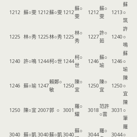
蘇
蘇○
蘇○
1212
蘇○雯
1212
蘇○雯
1212
1212
1213
○
雯
雯
筑
許
林○
許○
1225
林○秀
1225
林○秀
1225
1227
1240
○
秀
茹
鳴
蘇
柯○
蘇○
1240
許○鳴
1244
柯○世
1244
1246
1246
○
世
瑜
瑜
陳
賴鄭○
陳○
陳○
1246
蘇○瑜
1247
1250
1250
1250
○
敏
宜
宜
宜
陳
羅○
范許
1250
陳○宜
2007
郭 ○
3001
3018
3031
○
耀
○雲
筆
羅
蘇○
羅○
3040
蘇○凱
3040
蘇○凱
3040
3044
3044
○