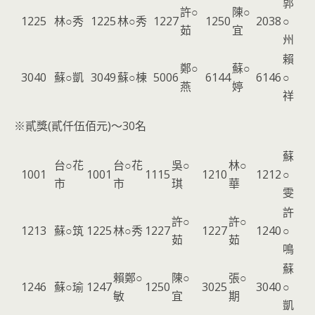
郭
許○
陳○
1225
林○秀
1225
林○秀
1227
1250
2038
○
茹
宜
州
賴
鄭○
蘇○
3040
蘇○凱
3049
蘇○棟
5006
6144
6146
○
燕
婷
祥
※貳獎(貳仟伍佰元)～30名
蘇
台○花
台○花
吳○
林○
1001
1001
1115
1210
1212
○
市
市
琪
華
雯
許
許○
許○
1213
蘇○筑
1225
林○秀
1227
1227
1240
○
茹
茹
鳴
蘇
賴鄭○
陳○
張○
1246
蘇○瑜
1247
1250
3025
3040
○
敏
宜
期
凱