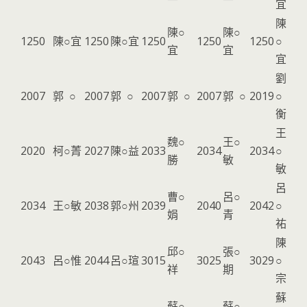
宜
陳
陳○
陳○
1250
陳○宜
1250
陳○宜
1250
1250
1250
○
宜
宜
宜
劉
2007
郭 ○
2007
郭 ○
2007
郭 ○
2007
郭 ○
2019
○
衡
王
魏○
王○
2020
柯○菁
2027
陳○益
2033
2034
2034
○
勝
敏
敏
呂
曹○
呂○
2034
王○敏
2038
郭○州
2039
2040
2042
○
娟
青
祐
陳
邱○
張○
2043
呂○惟
2044
呂○瑄
3015
3025
3029
○
祥
期
宗
蘇
蘇○
蘇○