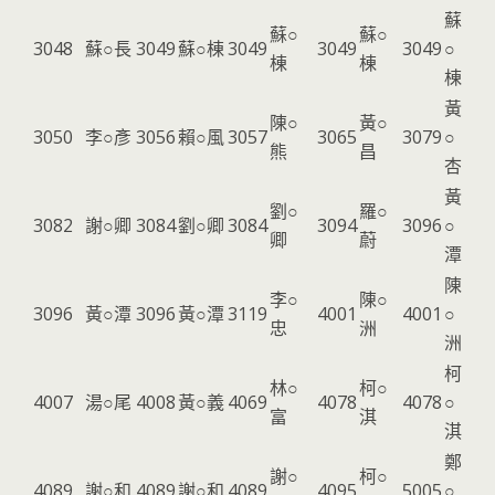
蘇
蘇○
蘇○
3048
蘇○長
3049
蘇○棟
3049
3049
3049
○
棟
棟
棟
黃
陳○
黃○
3050
李○彥
3056
賴○風
3057
3065
3079
○
熊
昌
杏
黃
劉○
羅○
3082
謝○卿
3084
劉○卿
3084
3094
3096
○
卿
蔚
潭
陳
李○
陳○
3096
黃○潭
3096
黃○潭
3119
4001
4001
○
忠
洲
洲
柯
林○
柯○
4007
湯○尾
4008
黃○義
4069
4078
4078
○
富
淇
淇
鄭
謝○
柯○
4089
謝○和
4089
謝○和
4089
4095
5005
○