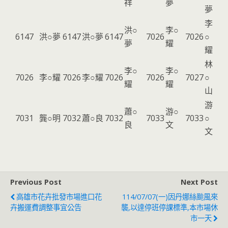
祥
夢
夢
李
洪○
李○
6147
洪○夢
6147
洪○夢
6147
7026
7026
○
夢
耀
耀
林
李○
李○
7026
李○耀
7026
李○耀
7026
7026
7027
○
耀
耀
山
游
蕭○
游○
7031
龔○明
7032
蕭○良
7032
7033
7033
○
良
文
文
Previous Post
Next Post
高雄市花卉批發市場進口花
114/07/07(一)因丹娜絲颱風來
卉搬運費調整事宜公告
襲,以達停班停課標準,本市場休
市一天