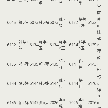
4042
蔡○花
6002
6015
6015
6015
○
綢
堂
堂
堂
蘇
蘇○
蘇蔡
蔡
6015
賴○堂
6073
蘇○福
6073
6132
6132
福
○妹
○
妹
郭
蘇蔡○
蘇李○
蘇李
蘇李
6132
6134
6134
6134
6135
○
妹
玉
○玉
○玉
琴
蘇
郭○
許○
6135
郭○琴
6135
郭○琴
6135
6141
6143
○
琴
藝
智
賴
蘇○
蘇○
6144
蘇○婷
6144
蘇○婷
6144
6144
6146
○
婷
婷
祥
李
李○
李○
6146
賴○祥
6147
洪○夢
7026
7026
7026
○
耀
耀