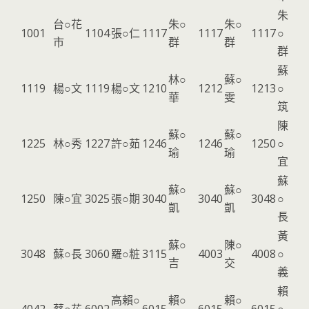
朱
台○花
朱○
朱○
1001
1104
張○仁
1117
1117
1117
○
市
群
群
群
蘇
林○
蘇○
1119
楊○文
1119
楊○文
1210
1212
1213
○
華
雯
筑
陳
蘇○
蘇○
1225
林○秀
1227
許○茹
1246
1246
1250
○
瑜
瑜
宜
蘇
蘇○
蘇○
1250
陳○宜
3025
張○期
3040
3040
3048
○
凱
凱
長
黃
蘇○
陳○
3048
蘇○長
3060
羅○粧
3115
4003
4008
○
吉
交
義
賴
高賴○
賴○
賴○