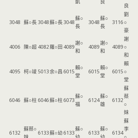
凱
良
良
劉
蘇○
蘇○
3048
蘇○長
3048
蘇○長
3048
3048
3116
○
長
長
豪
謝
謝○
謝○
4006
陳○超
4082
羅○田
4089
4089
4089
○
和
和
和
賴
賴○
賴○
4095
柯○竣
5013
余○昌
6015
6015
6015
○
堂
堂
堂
蘇
蘇○
蘇○
蔡
6046
蘇○柱
6046
蘇○柱
6073
6124
6132
福
雄
○
妹
蘇
蘇蔡○
蘇○
蘇○
李
6132
6133
蘇○幼
6133
6133
6134
妹
幼
幼
○